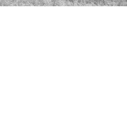
Allgemein
𝐆𝐮𝐭𝐞 𝐕𝐨𝐫𝐬𝐚̈𝐭𝐳𝐞 𝐢𝐦 𝐍𝐞𝐮𝐞𝐧
𝐉𝐚𝐡𝐫? 𝐄𝐧𝐝𝐥𝐢𝐜𝐡
𝐍𝐢𝐜𝐡𝐭𝐫𝐚𝐮𝐜𝐡𝐞𝐫 𝐰𝐞𝐫𝐝𝐞𝐧!
Mit der Fumarexin®-Rauchentwöhnungs-
Therapie. Sie können es schaffen,