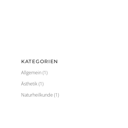
meine Leistungen und Angebote. Ihre
Gesundheit liegt mir am Herzen, bitte
sprechen Sie mich an. Ihre Manuela
Zenker.
VIEW NOW
KATEGORIEN
Allgemein
(1)
Ästhetik
(1)
Naturheilkunde
(1)