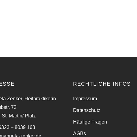
ESSE
RECHTLICHE INFOS
la Zenker, Heilpraktikerin
Impressum
bstr. 72
Datenschutz
St. Martin/ Pfalz
Häufige Fragen
06323 – 8039 163
AGBs
manuela-zenker.de