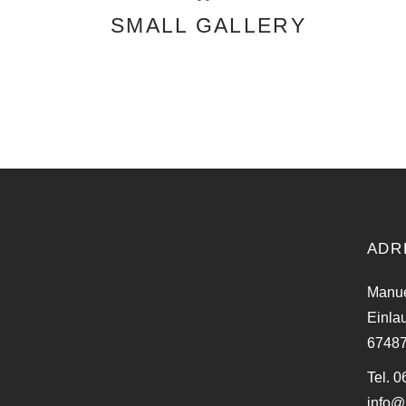
SMALL GALLERY
ADR
Manue
Einlau
67487 
Tel. 
info@